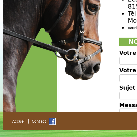
81
Tél
Mo
NO
Votr
Votre
Suje
Mess
Accueil
Contact