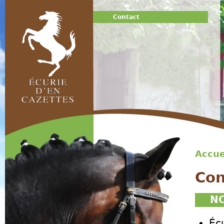
Jump
Contact
Contact
Accue
Vou
Menu principal
Con
N
Éc